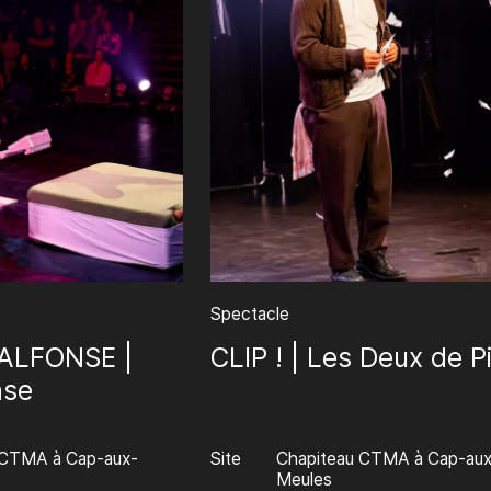
Spectacle
ALFONSE |
CLIP ! | Les Deux de P
nse
 CTMA à Cap-aux-
Site
Chapiteau CTMA à Cap-aux
Meules