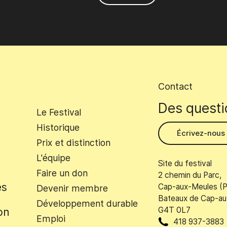
Contact
Des questi
Footer
Le Festival
Secondary
Historique
Écrivez-nous
Prix et distinction
Menu
L'équipe
Site du festival
Faire un don
2 chemin du Parc,
es
Cap-aux-Meules (P
Devenir membre
Bateaux de Cap-au
Développement durable
on
G4T 0L7
Emploi
418 937-3883