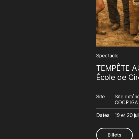
Spectacle
TEMPÊTE AU
École de Cir
Site
Site extéri
COOP IGA
Dates
19 et 20 ju
Billets